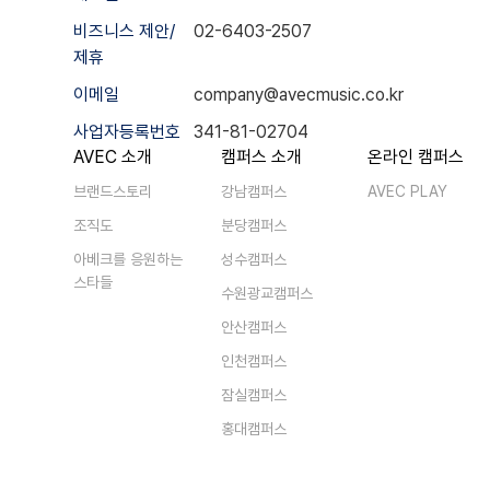
비즈니스 제안/
02-6403-2507
제휴
이메일
company@avecmusic.co.kr
사업자등록번호
341-81-02704
AVEC 소개
캠퍼스 소개
온라인 캠퍼스
브랜드스토리
강남캠퍼스
AVEC PLAY
조직도
분당캠퍼스
아베크를 응원하는
성수캠퍼스
스타들
수원광교캠퍼스
안산캠퍼스
인천캠퍼스
잠실캠퍼스
홍대캠퍼스