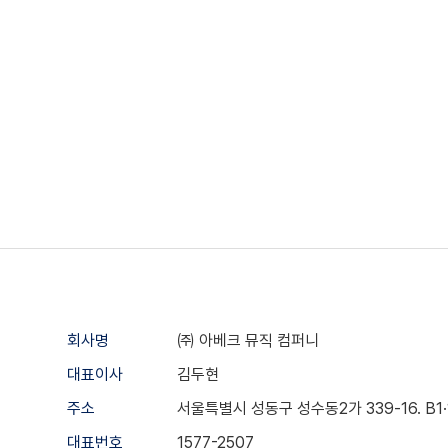
회사명
㈜ 아베크 뮤직 컴퍼니
대표이사
김두현
주소
서울특별시 성동구 성수동2가 339-16. B1·1·2
대표번호
1577-2507