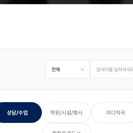
상담/수업
학원/시설/행사
미디작곡