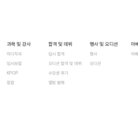
과목 및 강사
합격 및 데뷔
행사 및 오디션
아
미디작곡
입시 합격
행사
아
입시보컬
오디션 합격 및 데뷔
오디션
KPOP
수강생 후기
힙합
앨범 발매