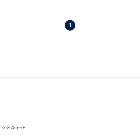
1
·3·4·5·6F