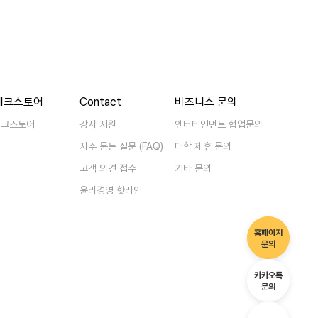
베크스토어
Contact
비즈니스 문의
베크스토어
강사 지원
엔터테인먼트 협업문의
자주 묻는 질문 (FAQ)
대학 제휴 문의
고객 의견 접수
기타 문의
윤리경영 핫라인
홈페이지
홈페이
문의
카카오톡
카카오
문의