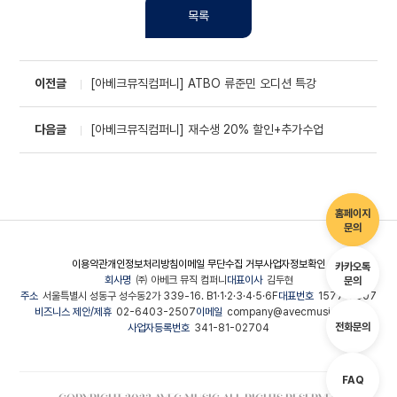
목록
이전글
[아베크뮤직컴퍼니] ATBO 류준민 오디션 특강
다음글
[아베크뮤직컴퍼니] 재수생 20% 할인+추가수업
홈페이지
문의
이용약관
개인정보처리방침
이메일 무단수집 거부
사업자정보확인
카카오톡
회사명
㈜ 아베크 뮤직 컴퍼니
대표이사
김두현
문의
주소
서울특별시 성동구 성수동2가 339-16. B1·1·2·3·4·5·6F
대표번호
1577-2507
비즈니스 제안/제휴
02-6403-2507
이메일
company@avecmusic.co.kr
전화문의
사업자등록번호
341-81-02704
FAQ