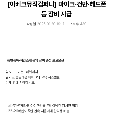
[아베크뮤직컴퍼니] 마이크·건반·헤드폰
등 장비 지급
작성일
2026.01.20 19:11
조회수
439
[동반등록·지인소개 음악 장비 증정 프로모션]
입시 · 오디션 · 데뷔까지.
결과로 증명해온 아베크의 교육 시스템을
이제 함께 시작하세요.
━━━━━━━━━━
- 세븐틴·르세라핌·아이즈원을 트레이닝한 강사진 직강
- 22~26학년도 5년 연속 서울예대 합격생 배출