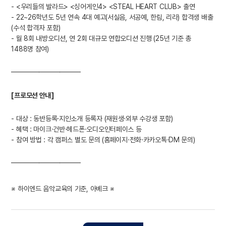
- <우리들의 발라드> <싱어게인4> <STEAL HEART CLUB> 출연
- 22~26학년도 5년 연속 4대 예고(서실음, 서공예, 한림, 리라) 합격생 배출
(수석 합격자 포함)
- 월 8회 내방오디션, 연 2회 대규모 연합오디션 진행 (25년 기준 총
1488명 참여)
━━━━━━━━━━
[프로모션 안내]
- 대상 : 동반등록·지인소개 등록자 (재원생·외부 수강생 포함)
- 혜택 : 마이크·건반·헤드폰·오디오인터페이스 등
- 참여 방법 : 각 캠퍼스 별도 문의 (홈페이지·전화·카카오톡·DM 문의)
━━━━━━━━━━
※ 하이엔드 음악교육의 기준, 아베크 ※