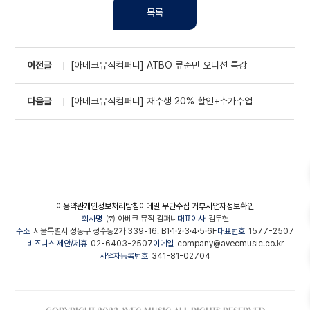
목록
이전글
[아베크뮤직컴퍼니] ATBO 류준민 오디션 특강
다음글
[아베크뮤직컴퍼니] 재수생 20% 할인+추가수업
이용약관
개인정보처리방침
이메일 무단수집 거부
사업자정보확인
회사명
㈜ 아베크 뮤직 컴퍼니
대표이사
김두현
주소
서울특별시 성동구 성수동2가 339-16. B1·1·2·3·4·5·6F
대표번호
1577-2507
비즈니스 제안/제휴
02-6403-2507
이메일
company@avecmusic.co.kr
사업자등록번호
341-81-02704