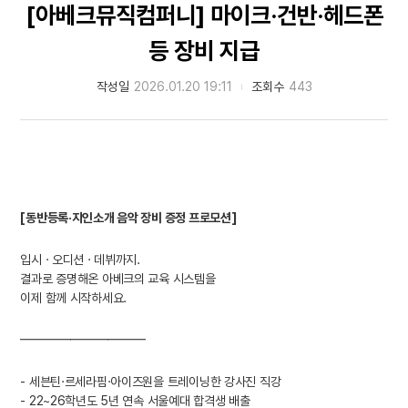
[아베크뮤직컴퍼니] 마이크·건반·헤드폰
등 장비 지급
작성일
2026.01.20 19:11
조회수
443
[동반등록·지인소개 음악 장비 증정 프로모션]
입시 · 오디션 · 데뷔까지.
결과로 증명해온 아베크의 교육 시스템을
이제 함께 시작하세요.
━━━━━━━━━━
- 세븐틴·르세라핌·아이즈원을 트레이닝한 강사진 직강
- 22~26학년도 5년 연속 서울예대 합격생 배출