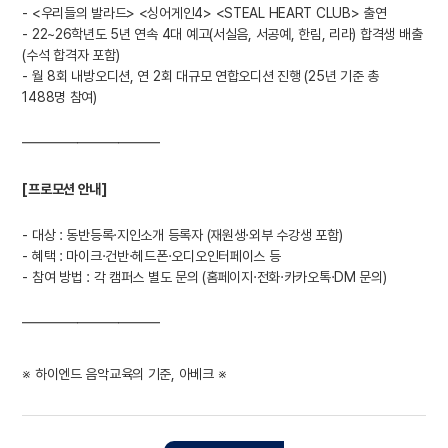
- <우리들의 발라드> <싱어게인4> <STEAL HEART CLUB> 출연
- 22~26학년도 5년 연속 4대 예고(서실음, 서공예, 한림, 리라) 합격생 배출
(수석 합격자 포함)
- 월 8회 내방오디션, 연 2회 대규모 연합오디션 진행 (25년 기준 총
1488명 참여)
━━━━━━━━━━
[프로모션 안내]
- 대상 : 동반등록·지인소개 등록자 (재원생·외부 수강생 포함)
- 혜택 : 마이크·건반·헤드폰·오디오인터페이스 등
- 참여 방법 : 각 캠퍼스 별도 문의 (홈페이지·전화·카카오톡·DM 문의)
━━━━━━━━━━
※ 하이엔드 음악교육의 기준, 아베크 ※